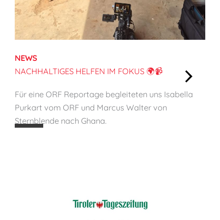
t
y
o
n
NEWS
C
NACHHALTIGES HELFEN IM FOKUS 🌍📹
h
:
i
Für eine ORF Reportage begleiteten uns Isabella
N
l
Purkart vom ORF und Marcus Walter von
a
d
Sternblende nach Ghana.
c
P
h
r
h
o
a
t
l
e
t
c
i
t