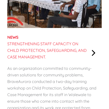
NEWS
STRENGTHENING STAFF CAPACITY ON
CHILD PROTECTION, SAFEGUARDING, AND
CASE MANAGEMENT.
:
S
As an organization committed to community-
t
driven solutions for community problems,
r
BraveAurora conducted a two-day training
e
workshop on Child Protection, Safeguarding, and
n
Case Management for its staff in Walewale to
g
ensure those who come into contact with the
t
organization and its work are protected from