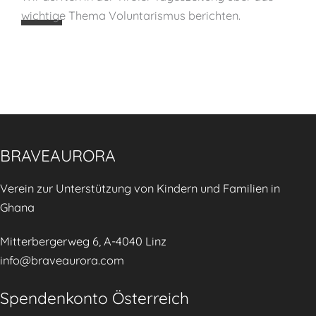
📹
a
wichtige Thema Voluntarismus berichten.
r
n
a
d
v
C
e
a
a
s
u
e
r
M
o
BRAVEAURORA
a
r
n
Verein zur Unterstützung von Kindern und Familien in
a
a
Ghana
i
g
n
e
Mitterbergerweg 6, A-4040 Linz
t
m
info@braveaurora.com
h
e
e
Spendenkonto Österreich
n
T