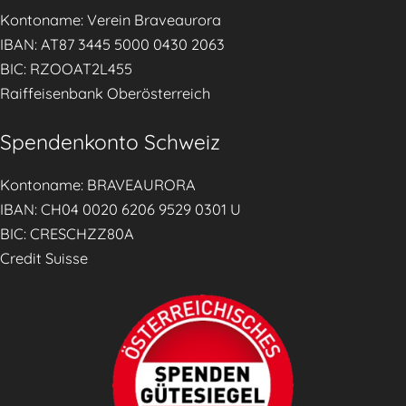
t
i
Kontoname: Verein Braveaurora
.
r
IBAN: AT87 3445 5000 0430 2063
o
BIC: RZOOAT2L455
l
Raiffeisenbank Oberösterreich
e
r
Spendenkonto Schweiz
T
a
Kontoname: BRAVEAURORA
g
IBAN: CH04 0020 6206 9529 0301 U
e
BIC: CRESCHZZ80A
s
Credit Suisse
z
e
i
t
u
n