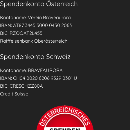
Spendenkonto Österreich
n
T
t
i
Kontoname: Verein Braveaurora
.
r
IBAN: AT87 3445 5000 0430 2063
o
BIC: RZOOAT2L455
l
Raiffeisenbank Oberösterreich
e
r
Spendenkonto Schweiz
T
a
Kontoname: BRAVEAURORA
g
IBAN: CH04 0020 6206 9529 0301 U
e
BIC: CRESCHZZ80A
s
Credit Suisse
z
e
i
t