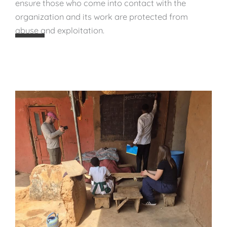
ensure those who come into contact with the
t
organization and its work are protected from
h
abuse and exploitation.
e
n
i
n
g
S
t
a
f
f
C
a
p
a