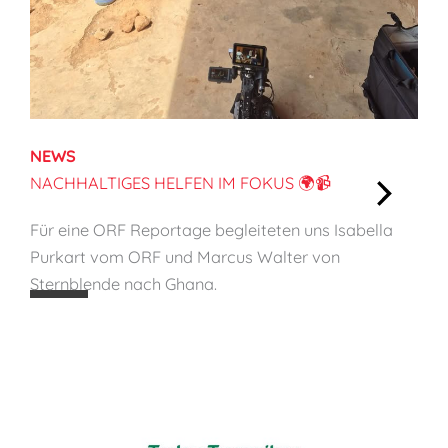
c
i
t
y
o
n
NEWS
C
NACHHALTIGES HELFEN IM FOKUS 🌍📹
h
:
i
Für eine ORF Reportage begleiteten uns Isabella
N
l
Purkart vom ORF und Marcus Walter von
a
d
Sternblende nach Ghana.
c
P
h
r
h
o
a
t
l
e
t
c