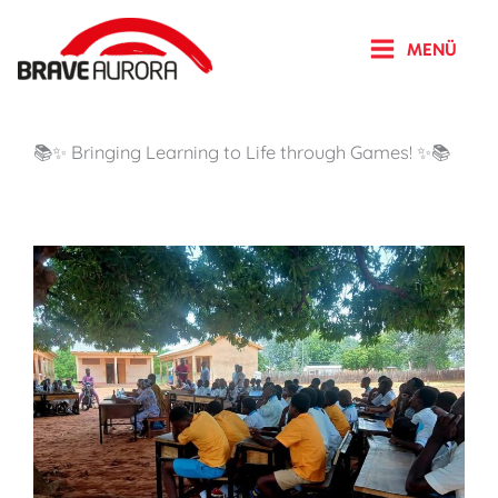
Zum
Inhalt
MENÜ
springen
📚✨ Bringing Learning to Life through Games! ✨📚