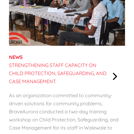
NEWS
STRENGTHENING STAFF CAPACITY ON
CHILD PROTECTION, SAFEGUARDING, AND
CASE MANAGEMENT.
:
S
As an organization committed to community-
t
driven solutions for community problems,
r
BraveAurora conducted a two-day training
e
workshop on Child Protection, Safeguarding, and
n
Case Management for its staff in Walewale to
g