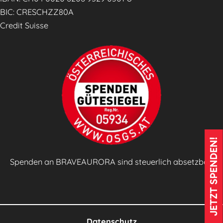
e
BIC: CRESCHZZ80A
s
Credit Suisse
z
e
i
t
u
n
g
🗞️
JETZT SPENDEN!
Spenden an BRAVEAURORA sind steuerlich absetzbar!
Datenschutz