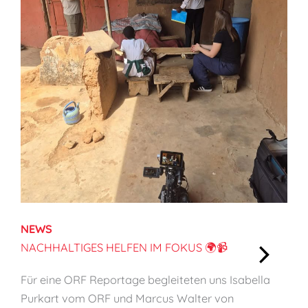
f
f
C
a
p
a
c
i
t
y
o
n
NEWS
C
NACHHALTIGES HELFEN IM FOKUS 🌍📹
h
:
i
Für eine ORF Reportage begleiteten uns Isabella
N
l
Purkart vom ORF und Marcus Walter von