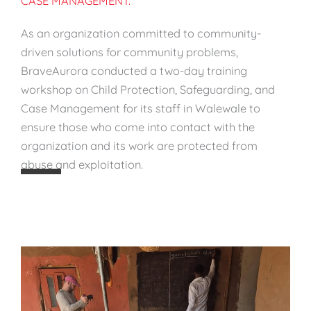
CASE MANAGEMENT.
:
S
As an organization committed to community-
t
driven solutions for community problems,
r
BraveAurora conducted a two-day training
e
workshop on Child Protection, Safeguarding, and
n
Case Management for its staff in Walewale to
g
ensure those who come into contact with the
t
organization and its work are protected from
h
abuse and exploitation.
e
n
i
n
g
S
t
a