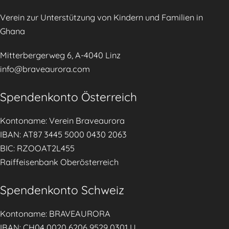
r
n
Verein zur Unterstützung von Kindern und Familien in
a
a
Ghana
i
g
n
e
Mitterbergerweg 6, A-4040 Linz
t
m
info@braveaurora.com
h
e
e
Spendenkonto Österreich
n
T
t
i
Kontoname: Verein Braveaurora
.
r
IBAN: AT87 3445 5000 0430 2063
o
BIC: RZOOAT2L455
l
Raiffeisenbank Oberösterreich
e
r
Spendenkonto Schweiz
T
a
Kontoname: BRAVEAURORA
g
IBAN: CH04 0020 6206 9529 0301 U