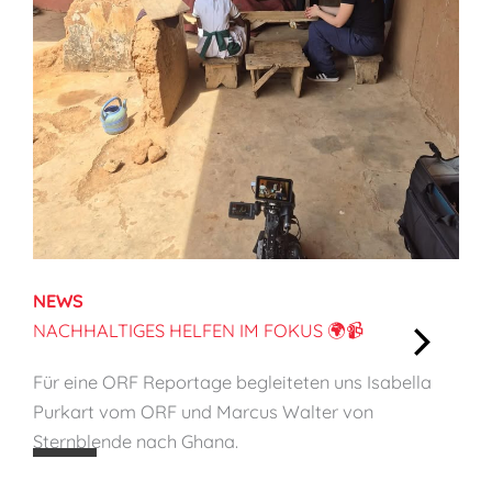
C
a
p
a
c
i
t
y
o
n
NEWS
C
NACHHALTIGES HELFEN IM FOKUS 🌍📹
h
:
i
Für eine ORF Reportage begleiteten uns Isabella
N
l
Purkart vom ORF und Marcus Walter von
a
d
Sternblende nach Ghana.
c
P
h
r