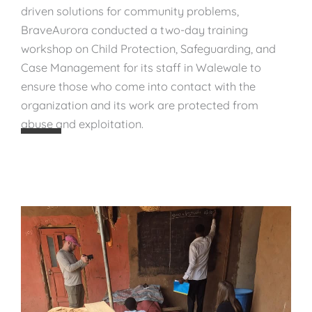
t
driven solutions for community problems,
r
BraveAurora conducted a two-day training
e
workshop on Child Protection, Safeguarding, and
n
Case Management for its staff in Walewale to
g
ensure those who come into contact with the
t
organization and its work are protected from
h
abuse and exploitation.
e
n
i
n
g
S
t
a
f
f