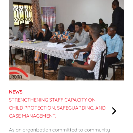
NEWS
STRENGTHENING STAFF CAPACITY ON
CHILD PROTECTION, SAFEGUARDING, AND
CASE MANAGEMENT.
:
S
As an organization committed to community-