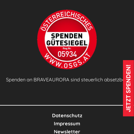
z
e
i
t
u
n
g
🗞️
JETZT SPENDEN!
Spenden an BRAVEAURORA sind steuerlich absetzbar!
Datenschutz
Impressum
Newsletter