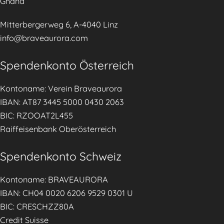
Ghana
i
g
n
e
Mitterbergerweg 6, A-4040 Linz
t
m
info@braveaurora.com
h
e
e
Spendenkonto Österreich
n
T
t
i
Kontoname: Verein Braveaurora
.
r
IBAN: AT87 3445 5000 0430 2063
o
BIC: RZOOAT2L455
l
Raiffeisenbank Oberösterreich
e
r
Spendenkonto Schweiz
T
a
Kontoname: BRAVEAURORA
g
IBAN: CH04 0020 6206 9529 0301 U
e
BIC: CRESCHZZ80A
s
Credit Suisse