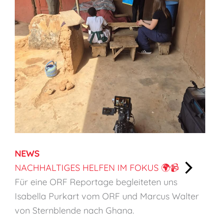
NEWS
NACHHALTIGES HELFEN IM FOKUS 🌍📹
:
Für eine ORF Reportage begleiteten uns
N
Isabella Purkart vom ORF und Marcus Walter
a
von Sternblende nach Ghana.