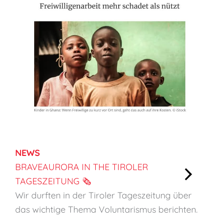
NEWS
BRAVEAURORA IN THE TIROLER
TAGESZEITUNG 🗞️
:
Wir durften in der Tiroler Tageszeitung über
B
das wichtige Thema Voluntarismus berichten.
r