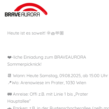
Zum
Inhalt
springen
Heute ist es soweit! 🌞🧺🫶🏼
❤️-liche Einiadung zum BRAVEAURORA
Sommerpicknick!
📆 Wann: Heute Samstag, 09.08.2025, ab 15:00 Uhr
📍Wo: Arenawiese im Prater, 1030 Wien
🚃 Anreise: Offi z.B. mit Linie 1 bis „Prater
Hauptallee”
🚗 Parken: z.B. in der Rustenschacherallee (gelb ma