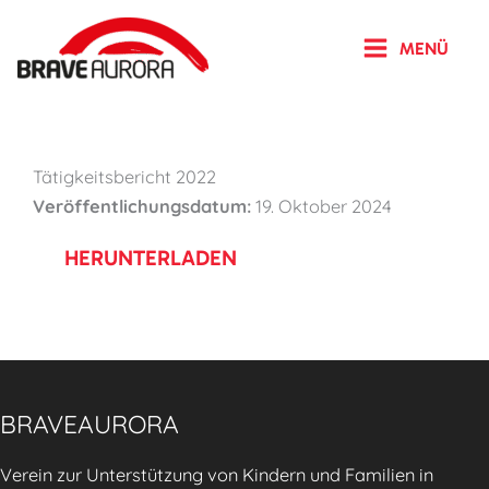
Zum
Inhalt
MENÜ
springen
Tätigkeitsbericht 2022
Veröffentlichungsdatum:
19. Oktober 2024
HERUNTERLADEN
BRAVEAURORA
Verein zur Unterstützung von Kindern und Familien in