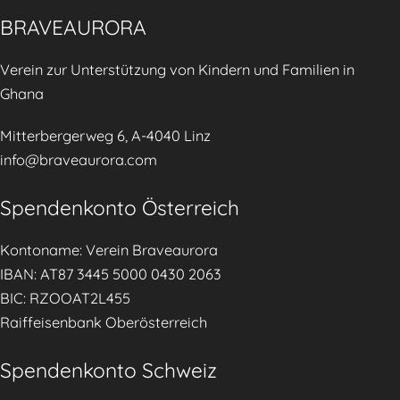
M
o
BRAVEAURORA
a
r
n
Verein zur Unterstützung von Kindern und Familien in
a
a
Ghana
i
g
n
e
Mitterbergerweg 6, A-4040 Linz
t
m
info@braveaurora.com
h
e
e
Spendenkonto Österreich
n
T
t
i
Kontoname: Verein Braveaurora
.
r
IBAN: AT87 3445 5000 0430 2063
o
BIC: RZOOAT2L455
l
Raiffeisenbank Oberösterreich
e
r
Spendenkonto Schweiz
T