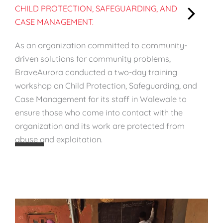
CHILD PROTECTION, SAFEGUARDING, AND
CASE MANAGEMENT.
:
S
As an organization committed to community-
t
driven solutions for community problems,
r
BraveAurora conducted a two-day training
e
workshop on Child Protection, Safeguarding, and
n
Case Management for its staff in Walewale to
g
ensure those who come into contact with the
t
organization and its work are protected from
h
abuse and exploitation.
e
n
i
n
g
S