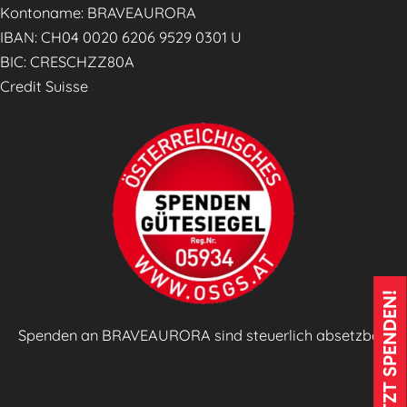
a
Kontoname: BRAVEAURORA
g
IBAN: CH04 0020 6206 9529 0301 U
e
BIC: CRESCHZZ80A
s
Credit Suisse
z
e
i
t
u
n
g
🗞️
JETZT SPENDEN!
Spenden an BRAVEAURORA sind steuerlich absetzbar!