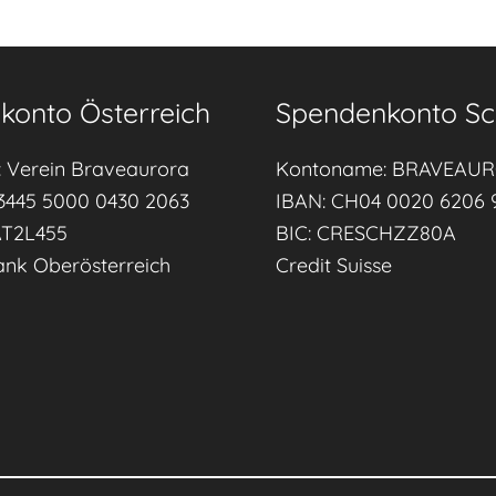
e
s
H
konto Österreich
Spendenkonto Sc
e
l
 Verein Braveaurora
Kontoname: BRAVEAU
f
3445 5000 0430 2063
IBAN: CH04 0020 6206 
e
AT2L455
BIC: CRESCHZZ80A
n
ank Oberösterreich
Credit Suisse
i
m
F
o
k
u
s