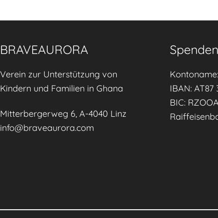
g
S
t
BRAVEAURORA
Spenden
a
f
Verein zur Unterstützung von
Kontoname:
f
Kindern und Familien in Ghana
IBAN: AT87 
C
BIC: RZOO
a
Mitterbergerweg 6, A-4040 Linz
Raiffeisenb
p
info@braveaurora.com
a
c
i
t
y
o