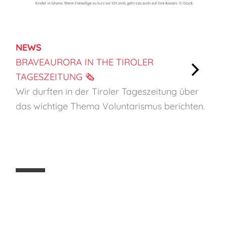
NEWS
BRAVEAURORA IN THE TIROLER
TAGESZEITUNG 🗞️
:
Wir durften in der Tiroler Tageszeitung über
B
das wichtige Thema Voluntarismus berichten.
r
a
v
e
a
u
r
o