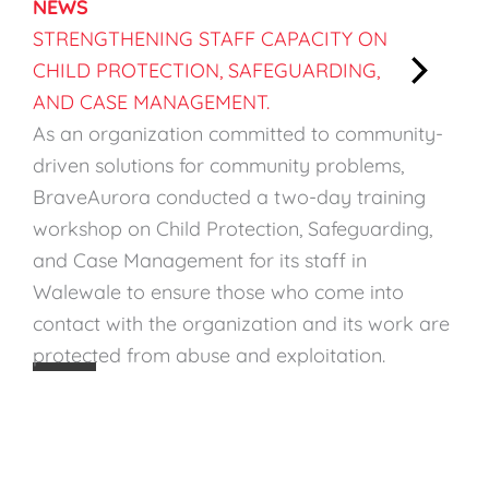
NEWS
STRENGTHENING STAFF CAPACITY ON
CHILD PROTECTION, SAFEGUARDING,
:
AND CASE MANAGEMENT.
S
As an organization committed to community-
t
driven solutions for community problems,
r
BraveAurora conducted a two-day training
e
workshop on Child Protection, Safeguarding,
n
and Case Management for its staff in
g
Walewale to ensure those who come into
t
contact with the organization and its work are
h
protected from abuse and exploitation.
e
n
i
n