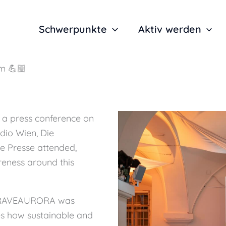
Schwerpunkte
Aktiv werden
m 💪🏼
 a press conference on
adio Wien, Die
e Presse attended,
reness around this
y BRAVEAURORA was
tes how sustainable and