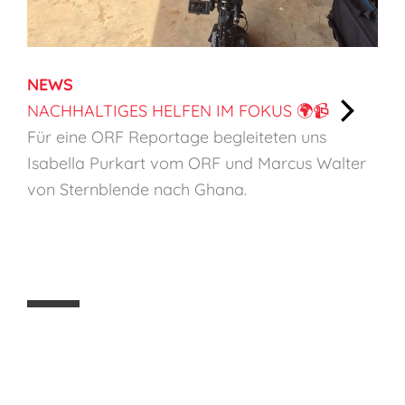
NEWS
NACHHALTIGES HELFEN IM FOKUS 🌍📹
:
Für eine ORF Reportage begleiteten uns
N
Isabella Purkart vom ORF und Marcus Walter
a
von Sternblende nach Ghana.
c
h
h
a
l
t
i
g