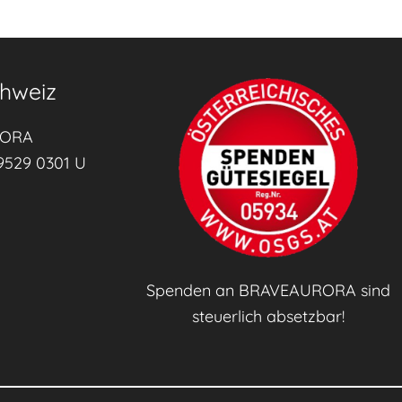
r
a
i
n
hweiz
t
h
RORA
e
9529 0301 U
T
i
r
o
Spenden an BRAVEAURORA sind
l
steuerlich absetzbar!
e
r
T
a