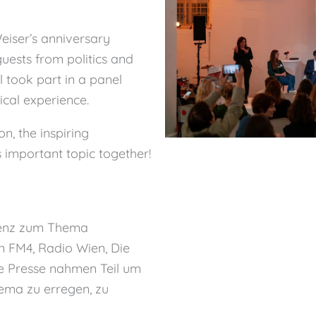
eiser’s anniversary
guests from politics and
took part in a panel
ical experience.
n, the inspiring
 important topic together!
renz zum Thema
on FM4, Radio Wien, Die
e Presse nahmen Teil um
ema zu erregen, zu