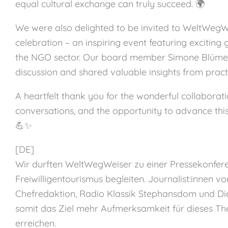
equal cultural exchange can truly succeed. 🌍
We were also delighted to be invited to WeltWegW
celebration – an inspiring event featuring exciting 
the NGO sector. Our board member Simone Blümel 
discussion and shared valuable insights from pract
A heartfelt thank you for the wonderful collaboratio
conversations, and the opportunity to advance this
💪✨
[DE]
Wir durften WeltWegWeiser zu einer Pressekonfe
Freiwilligentourismus begleiten. Journalist:innen v
Chefredaktion, Radio Klassik Stephansdom und Di
somit das Ziel mehr Aufmerksamkeit für dieses Th
erreichen.